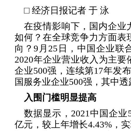
□ 经济日报记者 于 泳
在疫情影响下，国内企业
如何？在全球竞争力方面表
向？9月25日，中国企业联
2020年企业营业收入为主要
企业500强，连续第17年发
国服务业企业500强，其中
入围门槛明显提高
数据显示，2021中国企业5
亿元，较上年增长4.43%，实