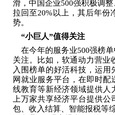
滑，中国企业500强积极调
拉回至20%以上，其后年份
势。
“小巨人”值得关注
在今年的服务业500强榜
关注。比如，软通动力营业收入
入围榜单的好活科技，运用
网就业服务平台，在即时配
线教育等新经济领域提供人
上万家共享经济平台提供公
包、收入结算、智能报税等综