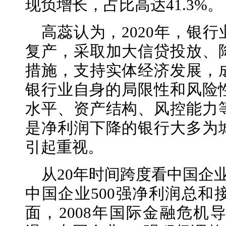
现负增长，占比高达41.3%。
高蕊认为，2020年，银
复产，采取加大信贷投放、
措施，支持实体经济发展，
银行业自身的局限性和风险性
水平、资产结构、风控能力
是净利润下降的银行大多为
引起重视。
从20年时间跨度看中国企业
中国企业500强净利润总和接
面，2008年国际金融危机