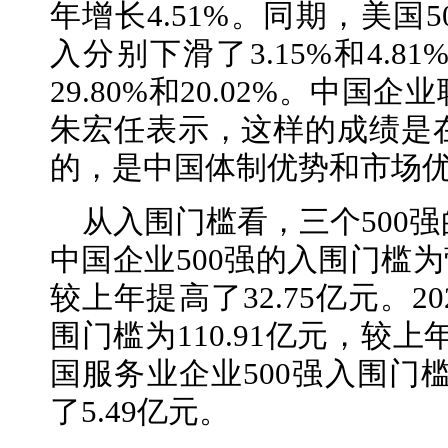
年增长4.51%。同期，美国5
入分别下滑了3.15%和4.
29.80%和20.02%。中
朱宏任表示，这样的成绩是
的，是中国体制优势和市场
从入围门槛看，三个500强
中国企业500强的入围门槛为营
较上年提高了32.75亿元。2
围门槛为110.91亿元，较上年
国服务业企业500强入围门槛
了5.49亿元。