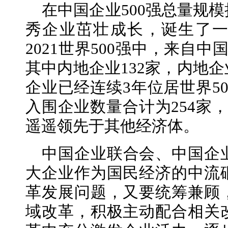
在中国企业500强总量规
秀企业茁壮成长，诞生了
2021世界500强中，来自中
其中内地企业132家，内地
企业已经连续3年位居世界5
入围企业数量合计为254家，
遥遥领先于其他经济体。
中国企业联合会、中国企
大企业作为国民经济的中流
革发展问题，又要统筹兼顾
域改革，积极主动配合相关