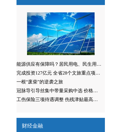
能源供应有保障吗？居民用电、民生用气价格会涨吗？
完成投资127亿元 全省28个文旅重点项目完工运营
一根“废柴”的逆袭之旅
冠脉导引导丝集中带量采购中选 价格最高降幅77.29%
工伤保险三项待遇调整 伤残津贴最高涨344元/月
财经金融