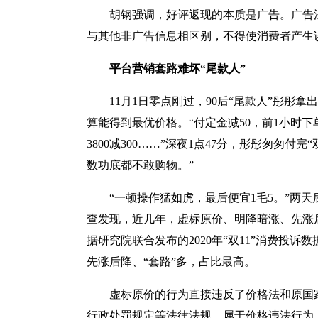
胡钢强调，好评返现的本质是广告。广告法
与其他非广告信息相区别，不得使消费者产生
平台营销套路难坏“尾款人”
11月1日零点刚过，90后“尾款人”彤彤拿
算能得到最优价格。“付定金减50，前1小时下单
3800减300……”深夜1点47分，彤彤匆匆付
数功底都不敢购物。”
“一顿操作猛如虎，最后便宜1毛5。”两天
查发现，近几年，虚标原价、明降暗涨、先涨
据研究院联合发布的2020年“双11”消费投诉数
先涨后降、“套路”多，占比最高。
虚标原价的行为直接违反了价格法和原国家发
行政处罚规定等法律法规，属于价格违法行为