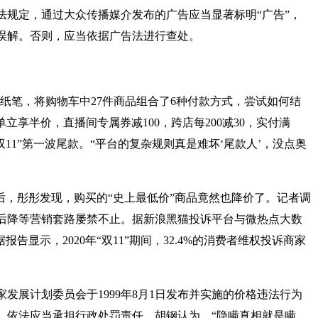
规定，通过大众传播媒介发布的广告应当显著标明“广告”，
误解。否则，应当依据广告法进行查处。
出纸笔，将购物车中27件商品组合了6种付款方式，尝试如何结
立享半价，直播间专属券减100，跨店每200减30，实付满
完“双11”第一波尾款。“平台的复杂规则真是难坏‘尾款人’，没点奥
后，彤彤发现，购买的“史上最低价”商品竟然也降价了。记者调
后降等营销套路屡禁不止。据新浪黑猫投诉平台与微热点大数
据报告显示，2020年“双11”期间，32.4%的消费者维权投诉商家
展计划委员会于1999年8月1日发布并实施的价格违法行为
，依法应当承担行政处罚责任。胡钢认为，“隐瞒真相就是瞒，