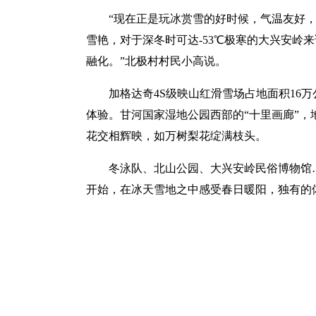
“现在正是玩冰赏雪的好时候，气温友好，
雪艳，对于深冬时可达-53℃极寒的大兴安岭
融化。”北极村村民小高说。
加格达奇4S级映山红滑雪场占地面积16万
体验。甘河国家湿地公园西部的“十里画廊”，
花交相辉映，如万树梨花绽满枝头。
冬泳队、北山公园、大兴安岭民俗博物馆
开始，在冰天雪地之中感受春日暖阳，独有的