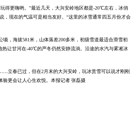
玩得更嗨哟。”最近几天，大兴安岭地区都是-20℃左右，冰俏
来说，现在的气温可是相当友好。“这里的冰雪通常四五月份才会
公顷，海拔581米，山体落差200多米，初级雪道最适合滑雪初
地热让甘河在-40℃的严冬仍然安静流淌。沿途的水汽与雾凇冰
……立春已过，但在2月末的大兴安岭，玩冰赏雪可以说才刚刚
体验更会让人心生欢悦。
本报记者 张磊摄