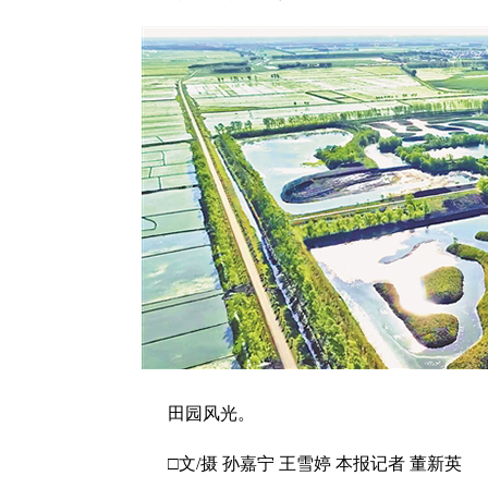
田园风光。
□文/摄 孙嘉宁 王雪婷 本报记者 董新英