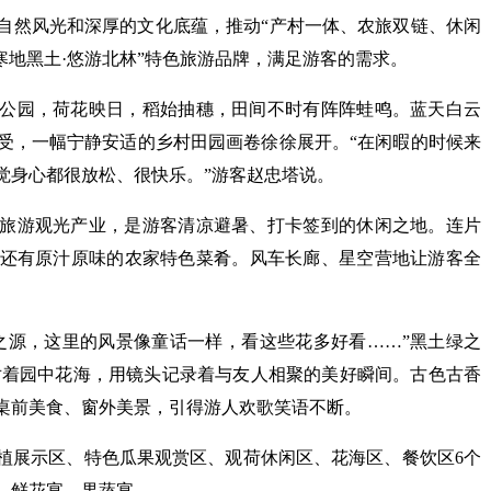
自然风光和深厚的文化底蕴，推动“产村一体、农旅双链、休闲
寒地黑土·悠游北林”特色旅游品牌，满足游客的需求。
公园，荷花映日，稻始抽穗，田间不时有阵阵蛙鸣。蓝天白云
受，一幅宁静安适的乡村田园画卷徐徐展开。“在闲暇的时候来
觉身心都很放松、很快乐。”游客赵忠塔说。
旅游观光产业，是游客清凉避暑、打卡签到的休闲之地。连片
还有原汁原味的农家特色菜肴。风车长廊、星空营地让游客全
之源，这里的风景像童话一样，看这些花多好看……”黑土绿之
对着园中花海，用镜头记录着与友人相聚的美好瞬间。古色古香
桌前美食、窗外美景，引得游人欢歌笑语不断。
植展示区、特色瓜果观赏区、观荷休闲区、花海区、餐饮区6个
、鲜花宴、果蔬宴。