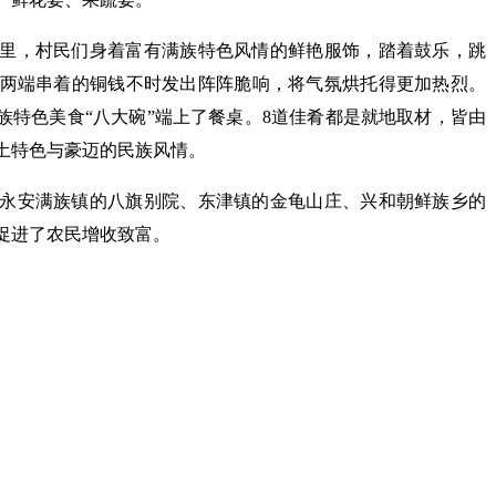
里，村民们身着富有满族特色风情的鲜艳服饰，踏着鼓乐，跳
两端串着的铜钱不时发出阵阵脆响，将气氛烘托得更加热烈。
族特色美食“八大碗”端上了餐桌。8道佳肴都是就地取材，皆由
土特色与豪迈的民族风情。
永安满族镇的八旗别院、东津镇的金龟山庄、兴和朝鲜族乡的
促进了农民增收致富。