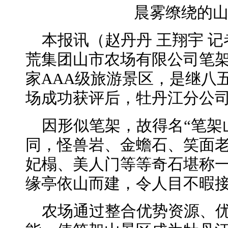
晨雾缭绕的
本报讯（赵丹丹 王翔宇 记
荒集团山市农场有限公司笔
家AAA级旅游景区，是继八
场成功获评后，牡丹江分公司
因形似笔架，故得名“笔架
同，怪兽岩、金蟾石、笑面
妃榻、美人门等等奇石堪称
缘亭依山而建，令人目不暇
农场通过整合优势资源、