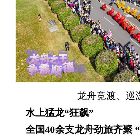
龙舟竞渡、巡
水上猛龙“狂飙”
全国40余支龙舟劲旅齐聚 