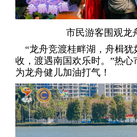
市民游客围观龙
“龙舟竞渡桂畔湖，舟楫犹
收，渡遇南国欢乐时。”热心
为龙舟健儿加油打气！