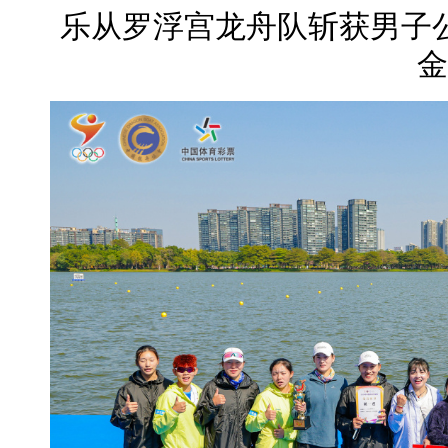
乐从罗浮宫龙舟队斩获男子公
金