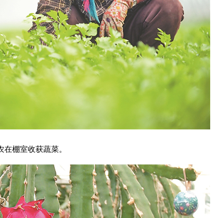
农在棚室收获蔬菜。