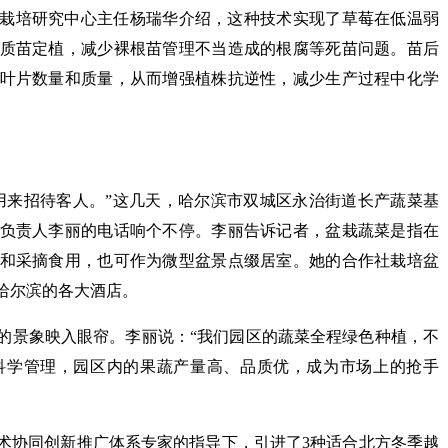
栽培研究中心主任杨瑞华介绍，这种技术实现了草莓在低温弱
质苗定植，减少裸根苗管理不当造成的根腐等死苗问题。苗后
叶片数量和质量，从而增强植株抗逆性，减少生产过程中化学
用来招待客人。”这几天，哈尔滨市双城区永治街道长产蔬菜基
负责人李丽的电话响个不停。李丽告诉记者，盆栽蔬菜是指在
和采摘食用，也可作为微型盆景点缀居室。她的合作社栽培盆
哈尔滨的各大酒店。
的景象映入眼帘。李丽说：“我们园区的蔬菜全程绿色种植，不
科学管理，园区内的果蔬产量高、品质优，成为市场上的抢手
术协同创新推广体系专家的指导下，引进了3种适合北方冬季越