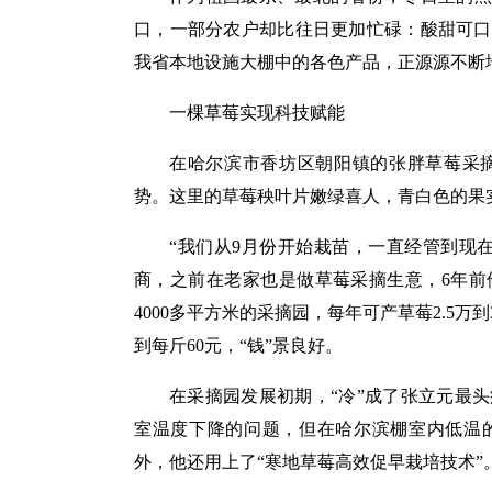
口，一部分农户却比往日更加忙碌：酸甜可口
我省本地设施大棚中的各色产品，正源源不断
一棵草莓实现科技赋能
在哈尔滨市香坊区朝阳镇的张胖草莓采
势。这里的草莓秧叶片嫩绿喜人，青白色的果
“我们从9月份开始栽苗，一直经管到现
商，之前在老家也是做草莓采摘生意，6年前
4000多平方米的采摘园，每年可产草莓2.5
到每斤60元，“钱”景良好。
在采摘园发展初期，“冷”成了张立元最
室温度下降的问题，但在哈尔滨棚室内低温的
外，他还用上了“寒地草莓高效促早栽培技术”