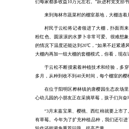
们每家都多收益10万元左右。”跃进村党支部书
来到海林市蔬菜村的棚室基地，大棚连着
村民于云松将记者领进了大棚，扑面而来
粉红色、圆滚滚的水萝卜非常可爱。很难想象
的情况下温度还能达到20℃，“如果不赶紧通
大棚内再加一组大棚的套棚模式，你看，现在
于云松不断摸索着种植技术和经验，多穿
多月，从种到收不到40天时间，每个棚室的樱
在位于阳明区桦林镇的唐樱园生态农场里
心幼儿园的小朋友正在采摘草莓，孩子们兴奋
“3月末嘉宝果、樱桃、西红柿就要上市了
有草莓。今年为了扩充种植品种，我们还引进
轮作还能避免重茬问题、提高产量。