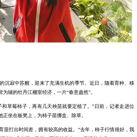
的沉寂中苏醒，迎来了充满生机的季节。近日，随着育种、移
营为辅的牡丹江棚室经济，一片“春意盎然”。
子和草莓柿子，再有几天秧苗就要定植了。”日前，记者走进位
他正坐在板凳上，为柿子苗挪盒、除草。
育苗打出时间差，拥有较高的收益。“去年，柿子行情很好，我