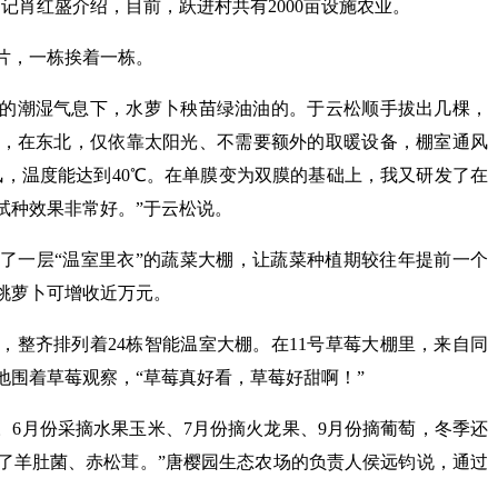
记肖红盛介绍，目前，跃进村共有2000亩设施农业。
片，一栋挨着一栋。
的潮湿气息下，水萝卜秧苗绿油油的。于云松顺手拔出几棵，
，在东北，仅依靠太阳光、不需要额外的取暖设备，棚室通风
风，温度能达到40℃。在单膜变为双膜的基础上，我又研发了在
试种效果非常好。”于云松说。
了一层“温室里衣”的蔬菜大棚，让蔬菜种植期较往年提前一个
桃萝卜可增收近万元。
，整齐排列着24栋智能温室大棚。在11号草莓大棚里，来自同
地围着草莓观察，“草莓真好看，草莓好甜啊！”
。6月份采摘水果玉米、7月份摘火龙果、9月份摘葡萄，冬季还
了羊肚菌、赤松茸。”唐樱园生态农场的负责人侯远钧说，通过