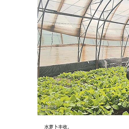
水萝卜丰收。