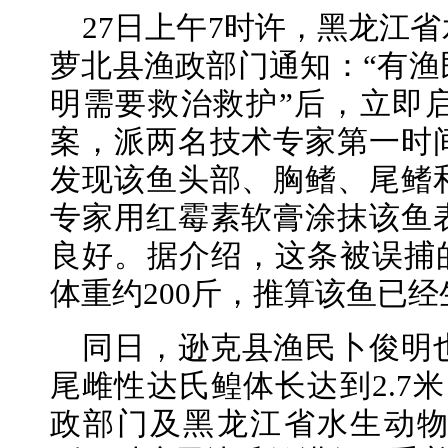
27日上午7时许，黑龙江
萝北县渔政部门通知：“有渔
明需要救治救护”后，立即
案，派两名技术专家第一时
发现该鱼头部、胸鳍、尾鳍
专家用红霉素软膏涂抹该鱼
良好。据介绍，这条被误捕的
体重约200斤，推算该鱼已经
同日，逊克县渔民卜俊明
尾雌性达氏鳇体长达到2.7米
政部门及黑龙江省水生动