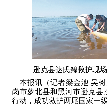
逊克县达氏鳇救护现
本报讯（记者梁金池 吴树
岗市萝北县和黑河市逊克县
行动，成功救护两尾国家一