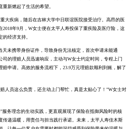
庭重新燃起了生活的希望。
胃部某重大疾病，随后在吉林大学中日联谊医院接受治疗。高昂的医
2018年9月，W女士便在太平人寿投保了重疾险及医疗险，这
定的经济支持。
当天未携带身份证件，导致身份无法核定，首次申请未能通
公司的理赔人员迅速响应，主动与W女士约定时间，专程上门
赔申请。高效的服务流程下，23.9万元理赔款顺利到账，解了
理赔人员这么负责，还主动上门帮忙，真是太贴心了！”W女士对
心”服务理念的生动实践，更直观展现了保险在抵御风险时的核
度传递温暖，用责任与担当践行承诺。未来，太平人寿佳木斯
能，让每一位客户在需要时都能深切感受到保险带来的温暖与