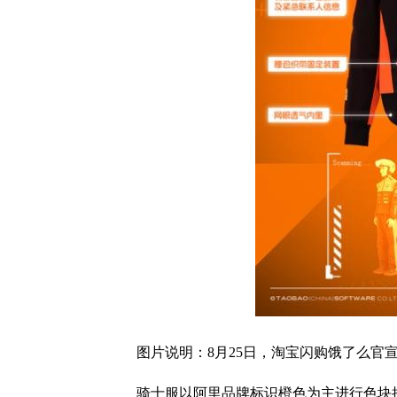
图片说明：8月25日，淘宝闪购饿了么官
骑士服以阿里品牌标识橙色为主进行色块拼