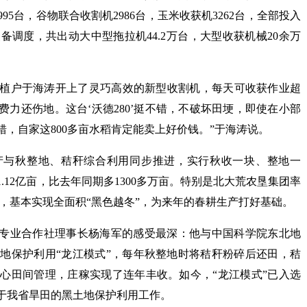
95台，谷物联合收割机2986台，玉米收获机3262台，全部投入
调度，共出动大中型拖拉机44.2万台，大型收获机械20余万
植户于海涛开上了灵巧高效的新型收割机，每天可收获作业超
费力还伤地。这台‘沃德280’挺不错，不破坏田埂，即使在小部
，自家这800多亩水稻肯定能卖上好价钱。”于海涛说。
产与秋整地、秸秆综合利用同步推进，实行秋收一块、整地一
12亿亩，比去年同期多1300多万亩。特别是北大荒农垦集团率
万亩，基本实现全面积“黑色越冬”，为来年的春耕生产打好基础。
民专业合作社理事长杨海军的感受最深：他与中国科学院东北地
地保护利用“龙江模式”，每年秋整地时将秸秆粉碎后还田，秸
心田间管理，庄稼实现了连年丰收。如今，“龙江模式”已入选
于我省旱田的黑土地保护利用工作。