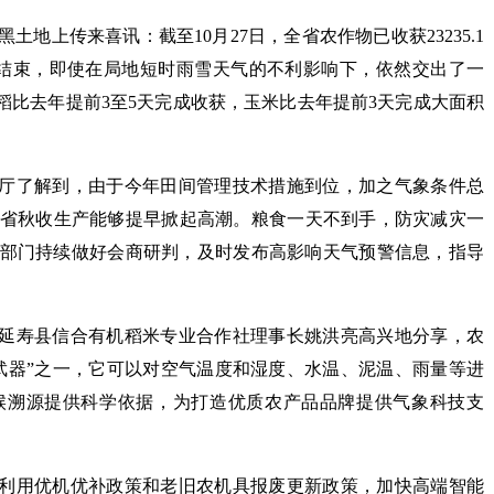
地上传来喜讯：截至10月27日，全省农作物已收获23235.1
基本结束，即使在局地短时雨雪天气的不利影响下，依然交出了一
稻比去年提前3至5天完成收获，玉米比去年提前3天完成大面积
村厅了解到，由于今年田间管理技术措施到位，加之气象条件总
全省秋收生产能够提早掀起高潮。粮食一天不到手，防灾减灾一
部门持续做好会商研判，及时发布高影响天气预警信息，指导
”延寿县信合有机稻米专业合作社理事长姚洪亮高兴地分享，农
武器”之一，它可以对空气温度和湿度、水温、泥温、雨量等进
候溯源提供科学依据，为打造优质农产品品牌提供气象科技支
分利用优机优补政策和老旧农机具报废更新政策，加快高端智能