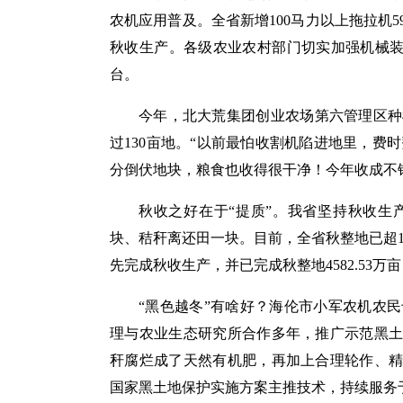
农机应用普及。全省新增100马力以上拖拉机59
秋收生产。各级农业农村部门切实加强机械装备
台。
今年，北大荒集团创业农场第六管理区种
过130亩地。“以前最怕收割机陷进地里，费时
分倒伏地块，粮食也收得很干净！今年收成不错
秋收之好在于“提质”。我省坚持秋收生
块、秸秆离还田一块。目前，全省秋整地已超1.
先完成秋收生产，并已完成秋整地4582.53
“黑色越冬”有啥好？海伦市小军农机农
理与农业生态研究所合作多年，推广示范黑土
秆腐烂成了天然有机肥，再加上合理轮作、精
国家黑土地保护实施方案主推技术，持续服务