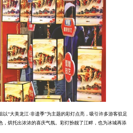
以“大美龙江·非遗季”为主题的彩灯点亮，吸引许多游客驻足
色，烘托出浓浓的喜庆气氛。彩灯扮靓了江畔，也为冰城再添