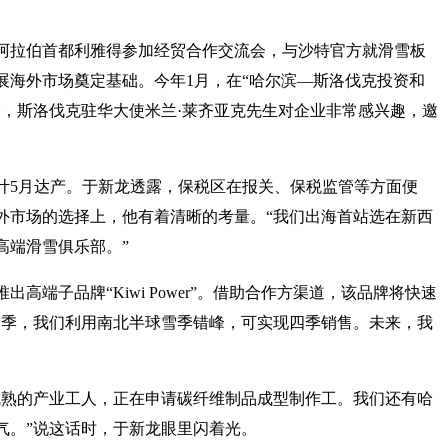
阿拉伯首都利雅得参加经贸合作交流会，与沙特官方就滑雪板
展海外市场奠定基础。今年1月，在“哈尔滨—斯洛伐克投资和
介，斯洛伐克驻华大使米兰·莱齐亚克先生对企业非常感兴趣，邀
计5月达产。于新龙透露，保税区在报关、保税监管等方面便
外市场的选择上，他有着清晰的考量。“我们出海首站选在新西
高端滑雪俱乐部。”
高端子品牌“Kiwi Power”。借助合作方渠道，该品牌将快速
雪季，我们利用南北半球雪季错峰，可实现四季销售。未来，我
成熟的产业工人，正在申请碳纤维制品成型制作工。我们还有哈
气。”说这话时，于新龙眼里闪着光。