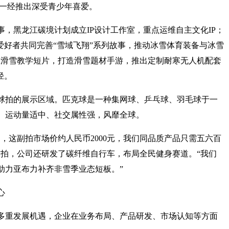
，一经推出深受青少年喜爱。
，黑龙江碳境计划成立IP设计工作室，重点运维自主文化IP；
爱好者共同完善“雪域飞翔”系列故事，推动冰雪体育装备与冰雪
R滑雪教学短片，打造滑雪题材手游，推出定制耐寒无人机配套
径。
球拍的展示区域。匹克球是一种集网球、乒乓球、羽毛球于一
、运动量适中、社交属性强，风靡全球。
，这副拍市场价约人民币2000元，我们同品质产品只需五六百
球拍，公司还研发了碳纤维自行车，布局全民健身赛道。“我们
助力亚布力补齐非雪季业态短板。”
心
来多重发展机遇，企业在业务布局、产品研发、市场认知等方面