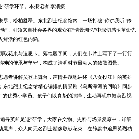
迹”研学环节。本报记者 李淅摄
未尽，松柏凝翠。东北烈士纪念馆内，一场打破“你讲我听”传
动”，引领来自社会各界的观众在“情景溯忆”中深切感悟革命先
入鲜活的红色内涵。
领取花束与追思卡。落笔题字间，人们在卡片上写下了一行行
精神的传承与坚守，构成了清明时节最动人的致敬图景。
志愿者讲解员登上舞台，声情并茂地讲述《八女投江》的英雄
；东北烈士纪念馆精心编排的情景剧《乌斯浑河的回响》同步
班”的优秀小学员。孩子们以真挚的演绎，生动再现巾帼英烈视
“追寻英雄足迹”研学，大家在文物、史料与场景复原中，详细
动尾声，众人向无名烈士塑像敬献花束，在静默中追思英烈功