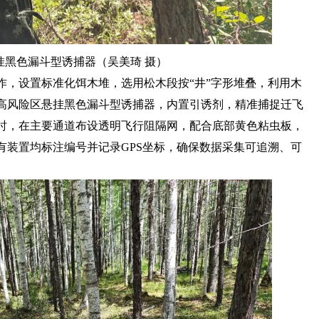
挂黑色漏斗型诱捕器（吴美琦 摄）
作，设置标准化饵木堆，选用松木段按“井”字形堆叠，利用木
高风险区悬挂黑色漏斗型诱捕器，内置引诱剂，精准捕捉迁飞
时，在主要通道布设透明飞行阻隔网，配合底部黄色粘虫板，
有装置均标注编号并记录GPS坐标，确保数据采集可追溯、可