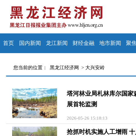
首页
国内新闻
龙江新闻
财经金融
地市新闻
聚
您当前的位置：
黑龙江经济网 >
大兴安岭
塔河林业局札林库尔国家
展首轮监测
2026-05-26 15:18:13
抢抓时机实施人工增雨 