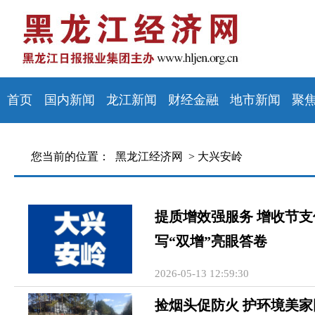
首页
国内新闻
龙江新闻
财经金融
地市新闻
聚
您当前的位置：
黑龙江经济网 >
大兴安岭
提质增效强服务 增收节
写“双增”亮眼答卷
2026-05-13 12:59:30
捡烟头促防火 护环境美家