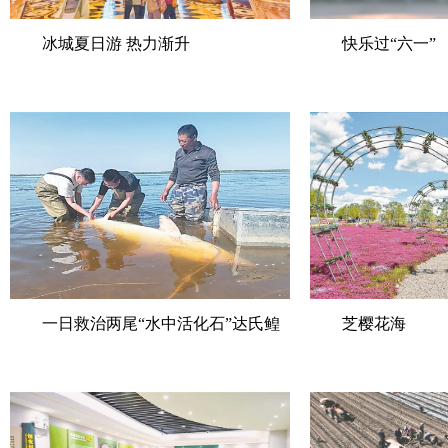
冰城夏日游 热力渐升
快乐过“六一”
一日救治两尾“水中活化石”达氏鳇
芝樱花海