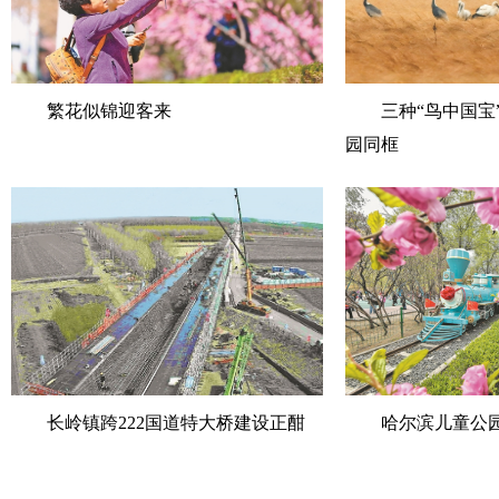
繁花似锦迎客来
三种“鸟中国宝”
园同框
长岭镇跨222国道特大桥建设正酣
哈尔滨儿童公园