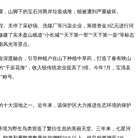
露，山脚下的宝石河两岸垃圾成堆，植被遭到严重破坏。
工程。关停了采砂场、洗煤厂等污染企业，筹措资金3亿元进行河
建了实木盘山栈道“小长城”“天下第一犁”“天下第一壶”等标志
南风光等景点。
业深度融合，引导种植户在山下种植中草药，打造了春有映山
“千亩花海”，收入较传统农业提高了3倍。今年7月，宝清县
”称号。
的十大湿地之一。近年来，该保护区大力推进生态环境的保护
态环境为野生鸟类营造了繁衍生息的美丽天堂。三年来，七星河
，鸥类和雁鸭类数量年均增幅50％以上，候鸟种类增至236