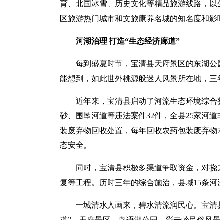
育、北国冰雪、历史文化等精品旅游线路，以
区旅游热门城市和文旅康养名城的知名度和影
河湖治理 打造“生态经济廊道”
每到盛夏时节，宝清县天府景区的东湖公
能想到，如此世外桃源般迷人风景所在地，三
近年来，宝清县启动了河流生态环境综合整
砂、围垦河道等违法案件32件，全县25家河
装废弃物回收处置，每年回收农药包装废弃物7
态安全。
同时，宝清县积极多渠道争取资金，对挠
复等工程。历时三年的综合施治，县域15条
一城清水入画来，碧水清流润民心。宝清
道”，天府景区、鸟语湖公园、彩云岭民俗风