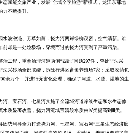
生态赋能文旅产业，发展“全域全季旅游”新模式，龙江东部地
响力不断提升。
园水波潋滟、芳草如茵，挠力河两岸绿柳茂密，空气清新。谁
年前却是一处垃圾场，穿境而过的挠力河受到了严重污染。
治工程，重拳治理河道两侧“四乱”问题297件，查处非法采
道非法采砂场全部取缔，拆除行洪区畜禽养殖场7家；采取农药包
00余万个，并进行无害化处理，确保了河道、水源、湿地的生
力河、宝石河、七星河实施了全流域河道岸线生态和水生态修
河流水质显著改善，挠力河流域宝清段水质由Ⅳ类提高到Ⅲ类。
县因势利导全力打造挠力河、七星河、宝石河“三条生态经济廊
景区等依河而建，河道两岸的垃圾场、采砂场、养殖场变成了美