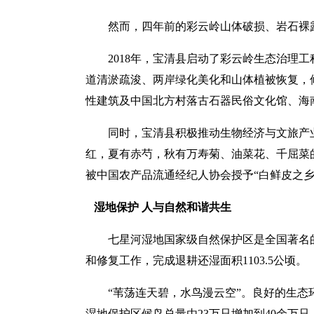
然而，四年前的彩云岭山体破损、岩石裸
2018年，宝清县启动了彩云岭生态治理
道清淤疏浚、两岸绿化美化和山体植被恢复，修
性建筑及中国北方村落古石器民俗文化馆、海
同时，宝清县积极推动生物经济与文旅产
红，夏有赤芍，秋有万寿菊、油菜花、千屈菜的
被中国农产品流通经纪人协会授予“白鲜皮之乡
湿地保护 人与自然和谐共生
七星河湿地国家级自然保护区是全国著名
和修复工作，完成退耕还湿面积1103.5公顷。
“苇荡连天碧，水鸟漫云空”。良好的生
湿地保护区候鸟总量由23万只增加到40余万只