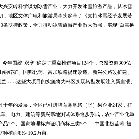
大兴安岭科学谋划冰雪产业，大力开发冰雪旅游产品，从冰雪
初，地区文体广电和旅游局牵头起草了《支持冰雪经济发展若
3条扶持政策，全力推动冰雪旅游产业做大做强，实现“白雪换
今年围绕“双寒”确定了重点推进项目124个，总投资超300亿
虎山铅锌矿、国邦北药、富加铁路提速改造、新兴公路改扩建、
络全覆盖……这些大项目的实施将为林区实现转型发展注入新血液、
过十年的发展，全区已引进培育寒地浆（坚）果企业24家，打
、汽车、电力、建筑等新兴寒地测试体系逐步形成，农业产业化重
产品2个、国家地理标志证明商标三类5个，“中国北极蓝莓”被
种植面积达19.2万亩。