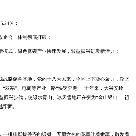
.24％；
政企合一体制彻底打破；
新模式，绿色低碳产业快速发展，转型振兴迸发新活力；
源战略储备基地，党的十八大以来，全区上下凝心聚力，攻坚
“双寒”、电商等产业一路“快速奔跑”，十年来，大兴安岭
转型振兴步伐，使绿水青山、冰天雪地正在变为“金山银山”，祖
越牢固。
，一排排挺拔整齐的绿树，五颜六色的花草吐着嫩蕊，散发着