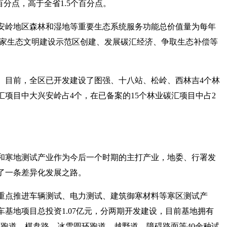
个百分点，高于全省1.5个百分点。
安岭地区森林和湿地等重要生态系统服务功能总价值量为每年
司在国家生态文明建设示范区创建、发展碳汇经济、争取生态补偿等
。目前，全区已开发建设了图强、十八站、松岭、西林吉4个林
汇项目中大兴安岭占4个，在已备案的15个林业碳汇项目中占2
和寒地测试产业作为今后一个时期的主打产业，地委、行署发
了一条差异化发展之路。
重点推进车辆测试、电力测试、建筑御寒材料等寒区测试产
基地项目总投资1.07亿元，分两期开发建设，目前基地拥有
开路面跑道、棋盘路、冰雪圆环跑道、越野道、障碍路面等40余种试