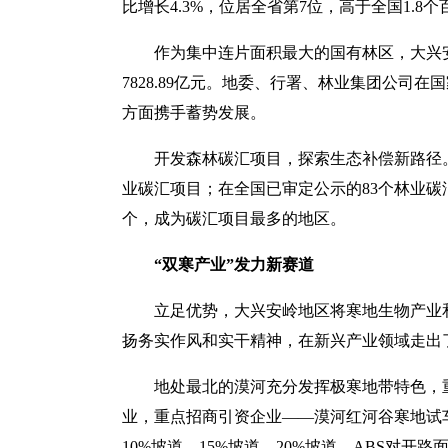
比增长4.3%，位居全省第7位，高于全国1.8
作为集中连片面积最大的国有林区，大兴
7828.89亿元。地委、行署、林业集团公
方面携手蓄势发展。
开发森林碳汇项目，探索生态补偿新路径
业碳汇项目；在全国已审定公示的83个林业碳
个，成为碳汇项目最多的地区。
“双寒产业”发力新赛道
立足优势，大兴安岭地区将寒地生物产业
扬务实作风和实干精神，在新兴产业领域走出
地处最北的漠河充分发挥极寒地带特色，
业，重点招商引资企业——漠河红河谷寒地试车
10%坡道、15%坡道、20%坡道、ABS对