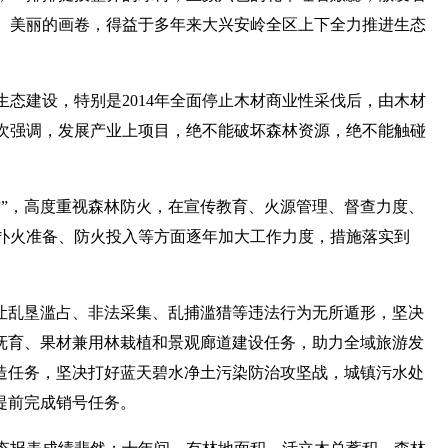
。美丽的画卷，得益于多年来大兴安岭全区上下全力推进生态
态建设，特别是2014年全面停止木材商业性采伐后，由木材
次强调，发展产业上项目，绝不能破坏森林资源，绝不能触碰
防”，高度重视森林防火，在宣传教育、火源管理、督查力度、
扑火准备、防火投入等方面逐年加大工作力度，措施落实到
治让乱垦滥占、非法采集、乱捕滥猎等违法行为无所遁形，坚决
林抚育、果材兼用林栽植和景观廊道建设任务，助力全域旅游发
改造任务，坚决打好蓝天碧水净土污染防治攻坚战，城镇污水处
提前完成销号任务。