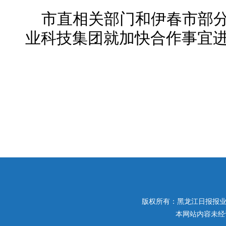
市直相关部门和伊春市部
业科技集团就加快合作事宜
版权所有：黑龙江日报报业集团 
本网站内容未经