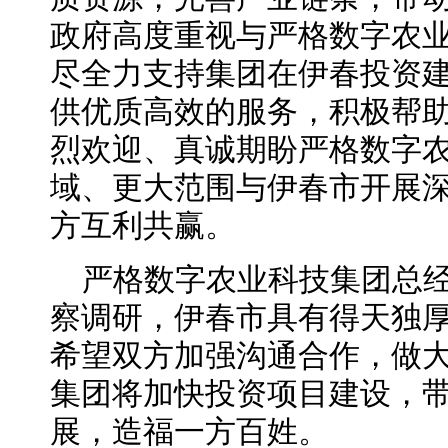
政府高度重视与严格数字农
尽全力支持集团在伊春投资
供优质高效的服务，积极帮
烈欢迎、真诚期盼严格数字
域、更大范围与伊春市开展
方互利共赢。
严格数字农业科技集团总
察调研，伊春市具有得天独
希望双方加强沟通合作，做
集团将加快投资项目建设，
展，造福一方百姓。