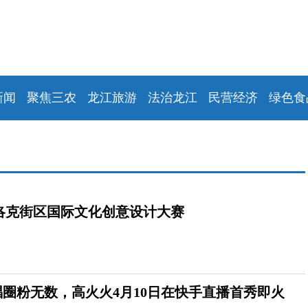
新闻
聚焦三农
龙江旅游
法治龙江
民营经济
绿色食
洛克街区国际文化创意设计大赛
唱圈粉无数，高火火4月10日在快手直播首秀即火